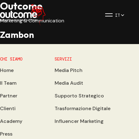
Outcome
IT
Marketing & Communication
Zambon
CHI SIAMO
SERVIZI
Home
Media Pitch
Il Team
Media Audit
Partner
Supporto Strategico
Clienti
Trasformazione Digitale
Academy
Influencer Marketing
Press