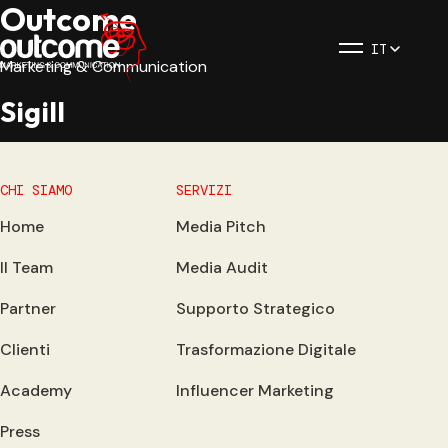
Outcome
IT
Marketing & Communication
Sigill
CHI SIAMO
SERVIZI
Home
Media Pitch
Il Team
Media Audit
Partner
Supporto Strategico
Clienti
Trasformazione Digitale
Academy
Influencer Marketing
Press