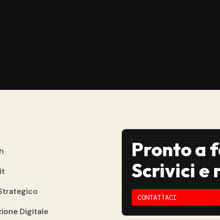
Pronto a f
h
Scrivici e
it
Strategico
CONTATTACI
ione Digitale