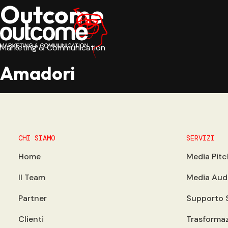
Outcome
Marketing & Communication
Amadori
CHI SIAMO
SERVIZI
Home
Media Pitc
Il Team
Media Aud
Partner
Supporto 
Clienti
Trasformaz